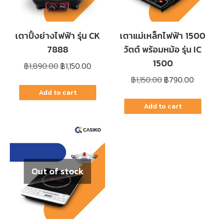
เตาปิ้งย่างไฟฟ้า รุ่น CK
เตาแม่เหล็กไฟฟ้า 1500
7888
วัตต์ พร้อมหม้อ รุ่น IC
1500
Original
Current
฿
1,890.00
฿
1,150.00
price
price
Original
Current
฿
1,150.00
฿
790.00
was:
is:
price
price
Add to cart
฿1,890.00.
฿1,150.00.
was:
is:
Add to cart
฿1,150.00.
฿790.0
Out of stock