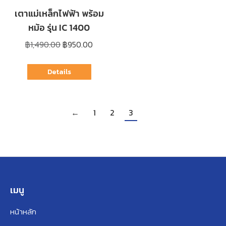
เตาแม่เหล็กไฟฟ้า พร้อม
หม้อ รุ่น IC 1400
Original
Current
฿
1,490.00
฿
950.00
price
price
was:
is:
Details
฿1,490.00.
฿950.00.
←
1
2
3
เมนู
หน้าหลัก