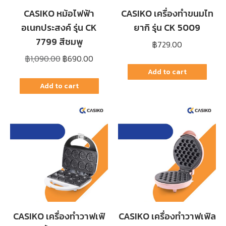
CASIKO หม้อไฟฟ้า
CASIKO เครื่องทำขนมไท
อเนกประสงค์ รุ่น CK
ยากิ รุ่น CK 5009
7799 สีชมพู
฿
729.00
Original
Current
฿
1,090.00
฿
690.00
price
price
Add to cart
was:
is:
Add to cart
฿1,090.00.
฿690.00.
CASIKO เครื่องทำวาฟเฟิ
CASIKO เครื่องทำวาฟเฟิล