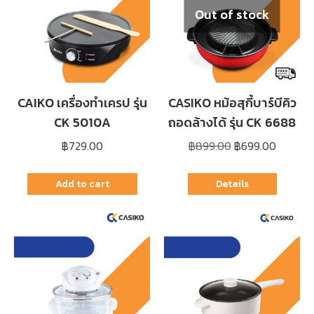
Out of stock
CAIKO เครื่องทำเครป รุ่น
CASIKO หม้อสุกี้บาร์บีคิว
CK 5010A
ถอดล้างได้ รุ่น CK 6688
Original
Current
฿
729.00
฿
899.00
฿
699.00
price
price
was:
is:
Add to cart
Details
฿899.00.
฿699.00