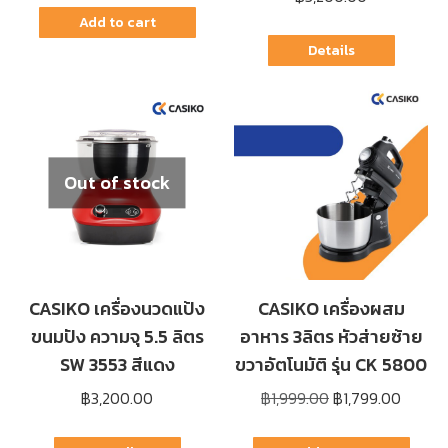
Add to cart
Details
Out of stock
CASIKO เครื่องนวดแป้ง
CASIKO เครื่องผสม
ขนมปัง ความจุ 5.5 ลิตร
อาหาร 3ลิตร หัวส่ายซ้าย
SW 3553 สีแดง
ขวาอัตโนมัติ รุ่น CK 5800
Original
Curren
฿
3,200.00
฿
1,999.00
฿
1,799.00
price
price