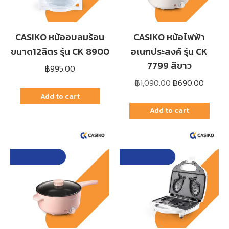
CASIKO หม้ออบลมร้อน
CASIKO หม้อไฟฟ้า
ขนาด12ลิตร รุ่น CK 8900
อเนกประสงค์ รุ่น CK
7799 สีขาว
฿
995.00
Original
Curren
฿
1,090.00
฿
690.00
price
price
Add to cart
was:
is:
Add to cart
฿1,090.00.
฿690.0