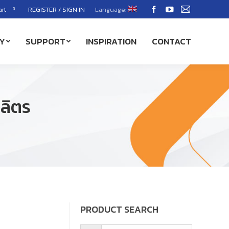
art
REGISTER / SIGN IN
Language:
0
Facebook
YouTube
Mail
page
page
page
Y
SUPPORT
INSPIRATION
CONTACT
opens
opens
opens
in
in
in
new
new
new
window
window
window
ลิตร
t
PRODUCT SEARCH