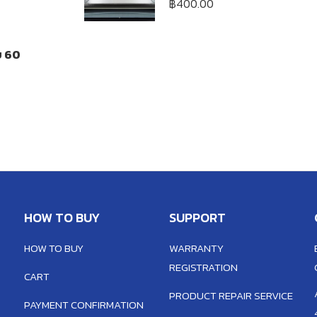
฿
400.00
บ 60
HOW TO BUY
SUPPORT
HOW TO BUY
WARRANTY
REGISTRATION
CART
PRODUCT REPAIR SERVICE
PAYMENT CONFIRMATION