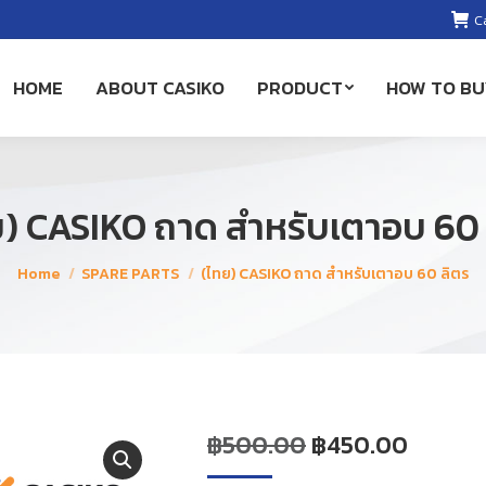
C
HOME
ABOUT CASIKO
PRODUCT
HOW TO BU
ย) CASIKO ถาด สำหรับเตาอบ 60 
You are here:
Home
SPARE PARTS
(ไทย) CASIKO ถาด สำหรับเตาอบ 60 ลิตร
Original
Curren
฿
500.00
฿
450.00
price
price