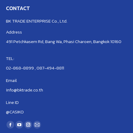
CONTACT
BK TRADE ENTERPRISE Co., Ltd.
Address
491 Petchkasem Rd, Bang Wa, Phasi Charoen, Bangkok 10160
TEL:
02-868-8899 , 087-494-8811
Email
info@bktrade.co.th
Line ID
@CASIKO
Find us on:
Facebook
YouTube
Instagram
Mail