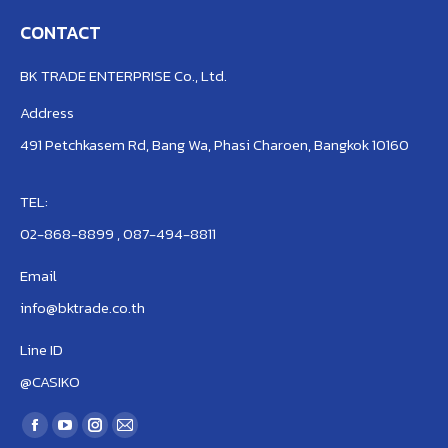
CONTACT
BK TRADE ENTERPRISE Co., Ltd.
Address
491 Petchkasem Rd, Bang Wa, Phasi Charoen, Bangkok 10160
TEL:
02-868-8899 , 087-494-8811
Email
info@bktrade.co.th
Line ID
@CASIKO
Find us on:
Facebook
YouTube
Instagram
Mail