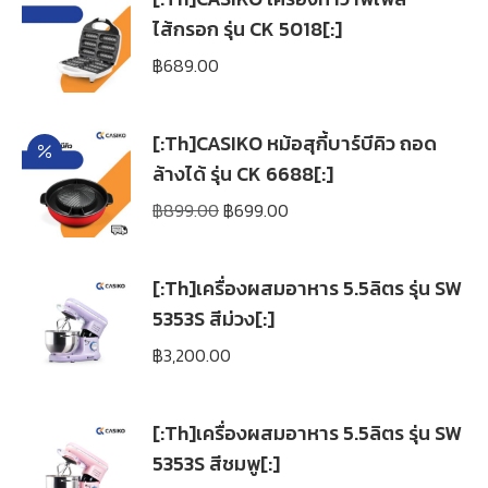
ไส้กรอก รุ่น CK 5018[:]
฿
689.00
[:Th]CASIKO หม้อสุกี้บาร์บีคิว ถอด
ล้างได้ รุ่น CK 6688[:]
Original
Current
฿
899.00
฿
699.00
price
price
was:
is:
[:Th]เครื่องผสมอาหาร 5.5ลิตร รุ่น SW
฿899.00.
฿699.00.
5353S สีม่วง[:]
฿
3,200.00
[:Th]เครื่องผสมอาหาร 5.5ลิตร รุ่น SW
5353S สีชมพู[:]