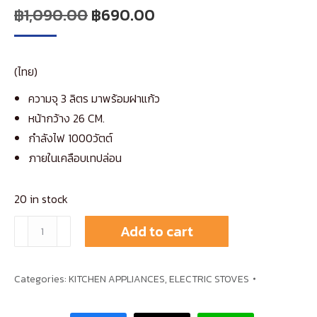
Original
Current
฿
1,090.00
฿
690.00
price
price
was:
is:
(ไทย)
฿1,090.00.
฿690.00.
ความจุ 3 ลิตร มาพร้อมฝาแก้ว
หน้ากว้าง 26 CM.
กำลังไฟ 1000​วัตต์
ภายในเคลือบเทปล่อน
20 in stock
(ไทย)
Add to cart
CASIKO
หม้อ
Categories:
KITCHEN APPLIANCES
,
ELECTRIC STOVES
ไฟฟ้า
อเนกประสงค์