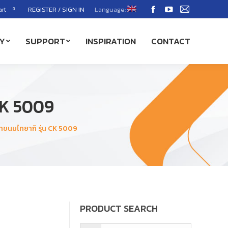
art
REGISTER / SIGN IN
Language:
0
Facebook
YouTube
Mail
page
page
page
Y
SUPPORT
INSPIRATION
CONTACT
opens
opens
opens
in
in
in
new
new
new
window
window
window
 CK 5009
ทำขนมไทยากิ รุ่น CK 5009
PRODUCT SEARCH