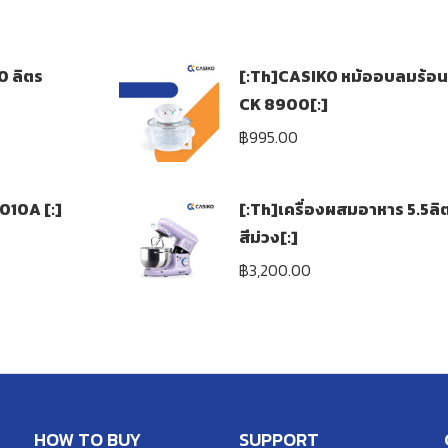
0 ลิตร
[:Th]CASIKO หม้ออบลมร้อน ข
CK 8900[:]
฿
995.00
5010A [:]
[:Th]เครื่องผสมอาหาร 5.5ลิต
สีม่วง[:]
฿
3,200.00
HOW TO BUY
SUPPORT