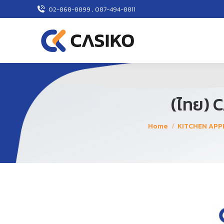
02-868-8899 , 087-494-8811
(ไทย) C
You are here:
Home
KITCHEN APP