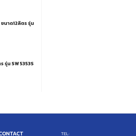
นาด12ลิตร รุ่น
ร รุ่น SW 5353S
CONTACT
TEL: