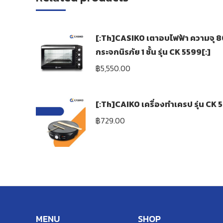
[:Th]CASIKO เตาอบไฟฟ้า ความจุ 8
กระจกนิรภัย 1 ชั้น รุ่น CK 5599[:]
฿
5,550.00
[:Th]CAIKO เครื่องทำเครป รุ่น CK 
฿
729.00
MENU
SHOP