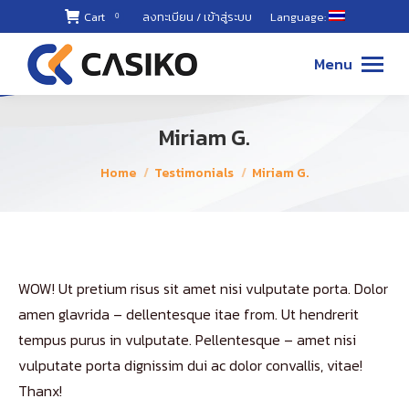
Cart
ลงทะเบียน / เข้าสู่ระบบ
Language:
0
02-868-
8899 ,
Menu
087-494-
8811
Miriam G.
You are here:
Home
Testimonials
Miriam G.
WOW! Ut pretium risus sit amet nisi vulputate porta. Dolor
amen glavrida – dellentesque itae from. Ut hendrerit
tempus purus in vulputate. Pellentesque – amet nisi
vulputate porta dignissim dui ac dolor convallis, vitae!
Thanx!