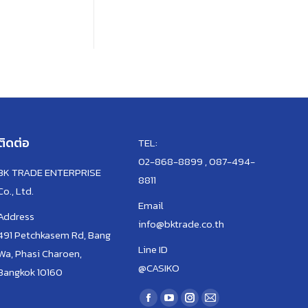
ติดต่อ
TEL:
02-868-8899 , 087-494-
BK TRADE ENTERPRISE
8811
Co., Ltd.
Email
Address
info@bktrade.co.th
491 Petchkasem Rd, Bang
Line ID
Wa, Phasi Charoen,
@CASIKO
Bangkok 10160
Find us on:
Facebook
YouTube
Instagram
Mail