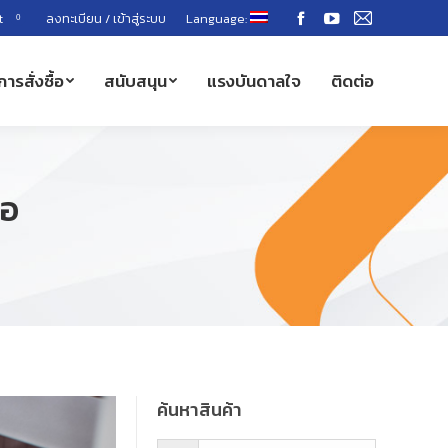
t
ลงทะเบียน / เข้าสู่ระบบ
Language:
0
Facebook
YouTube
Mail
page
page
page
การสั่งซื้อ
สนับสนุน
แรงบันดาลใจ
ติดต่อ
opens
opens
opens
in
in
in
new
new
new
window
window
window
มอ
ค้นหาสินค้า