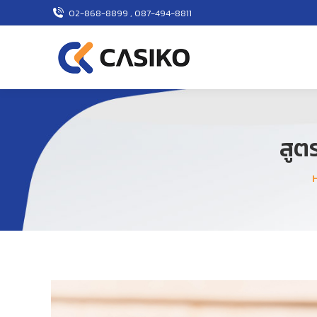
02-868-8899 , 087-494-8811
สูต
Y