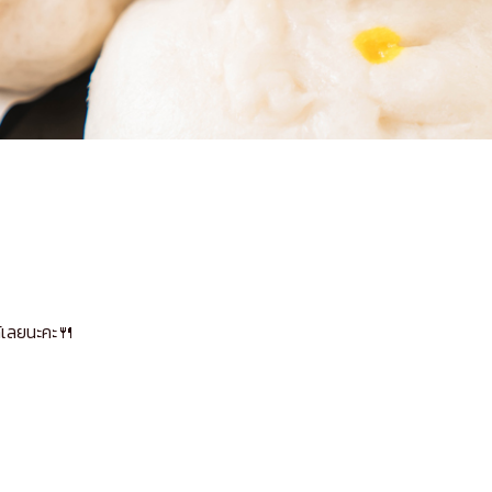
้เลยนะคะ
🍴