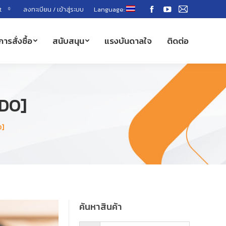
t
ลงทะเบียน / เข้าสู่ระบบ
Language:
0
Facebook
YouTube
Mail
page
page
page
การสั่งซื้อ
สนับสนุน
แรงบันดาลใจ
ติดต่อ
opens
opens
opens
in
in
in
new
new
new
window
window
window
VDO]
O]
ค้นหาสินค้า