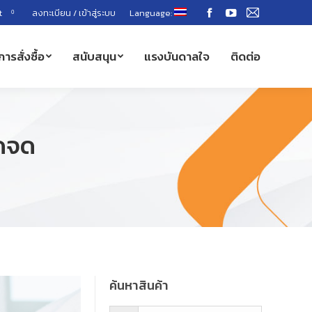
t
ลงทะเบียน / เข้าสู่ระบบ
Language:
0
Facebook
YouTube
Mail
page
page
page
การสั่งซื้อ
สนับสนุน
แรงบันดาลใจ
ติดต่อ
opens
opens
opens
in
in
in
new
new
new
window
window
window
มดจด
ค้นหาสินค้า